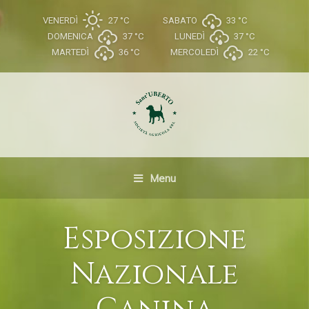
VENERDÌ
27 °
C
SABATO
33 °
C
DOMENICA
37 °
C
LUNEDÌ
37 °
C
MARTEDÌ
36 °
C
MERCOLEDÌ
22 °
C
Menu
Esposizione
Nazionale