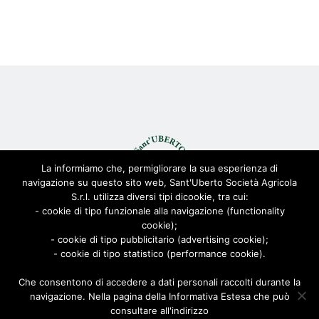
La informiamo che, permigliorare la sua esperienza di
navigazione su questo sito web, Sant'Uberto Società Agricola
S.r.l. utilizza diversi tipi dicookie, tra cui:
- cookie di tipo funzionale alla navigazione (functionality
cookie);
© Sant'Uberto Società Agricola s.r.l. - All Rights Reserved CF:
- cookie di tipo pubblicitario (advertising cookie);
08155680963
- cookie di tipo statistico (performance cookie).
Viale Toscana 200, 21052 Busto Arsizio [VARESE]
Via Biella 22/24, 20025 Legnano [MILANO]
Che consentono di accedere a dati personali raccolti durante la
navigazione. Nella pagina della Informativa Estesa che può
Privacy Policy
|
Cookie Policy
| Powered by
AD-ADVANCED
consultare all'indirizzo