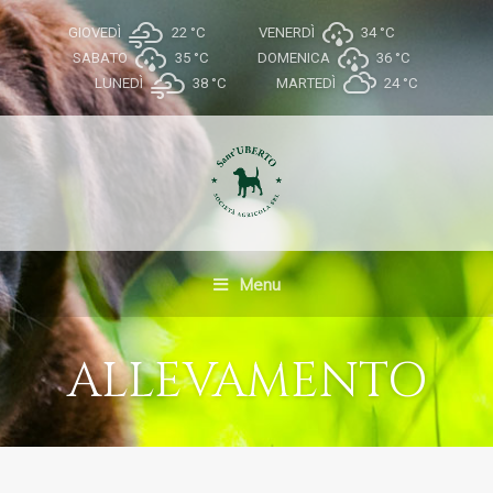
GIOVEDÌ
22 °
C
VENERDÌ
34 °
C
SABATO
35 °
C
DOMENICA
36 °
C
LUNEDÌ
38 °
C
MARTEDÌ
24 °
C
Menu
ALLEVAMENTO