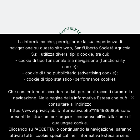
La informiamo che, permigliorare la sua esperienza di
navigazione su questo sito web, Sant'Uberto Società Agricola
S.r.l. utilizza diversi tipi dicookie, tra cui:
- cookie di tipo funzionale alla navigazione (functionality
© Sant'Uberto Società Agricola s.r.l. - All Rights Reserved CF:
cookie);
08155680963
- cookie di tipo pubblicitario (advertising cookie);
Viale Toscana 200, 21052 Busto Arsizio [VARESE]
- cookie di tipo statistico (performance cookie).
Via Biella 22/24, 20025 Legnano [MILANO]
Che consentono di accedere a dati personali raccolti durante la
Privacy Policy
|
Cookie Policy
| Powered by
AD-ADVANCED
navigazione. Nella pagina della Informativa Estesa che può
consultare all'indirizzo
https://www.privacylab.it/informativa.php?11949366856 sono
presenti le istruzioni per negare il consenso all'installazione di
qualunque cookie.
Cliccando su "ACCETTA" o continuando la navigazione, saranno
attivati tutti i cookie specificati nell'Informativa Estesa ai sensi