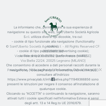
La informiamo che, permigliorare la sua esperienza di
navigazione su questo sito web, Sant'Uberto Società Agricola
S.r.l. utilizza diversi tipi dicookie, tra cui:
- cookie di tipo funzionale alla navigazione (functionality
© Sant'Uberto Società Agricola s.r.l. - All Rights Reserved CF:
cookie);
08155680963
- cookie di tipo pubblicitario (advertising cookie);
Viale Toscana 200, 21052 Busto Arsizio [VARESE]
- cookie di tipo statistico (performance cookie).
Via Biella 22/24, 20025 Legnano [MILANO]
Che consentono di accedere a dati personali raccolti durante la
Privacy Policy
|
Cookie Policy
| Powered by
AD-ADVANCED
navigazione. Nella pagina della Informativa Estesa che può
consultare all'indirizzo
https://www.privacylab.it/informativa.php?11949366856 sono
presenti le istruzioni per negare il consenso all'installazione di
qualunque cookie.
Cliccando su "ACCETTA" o continuando la navigazione, saranno
attivati tutti i cookie specificati nell'Informativa Estesa ai sensi
degli artt. 13 e 14 Reg.to UE 2016/679.