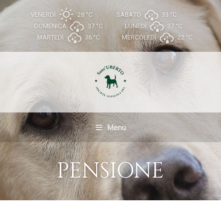
VENERDÌ
28 °
C
SABATO
33 °
C
DOMENICA
37 °
C
LUNEDÌ
37 °
C
MARTEDÌ
36 °
C
MERCOLEDÌ
22 °
C
Menu
PENSIONE