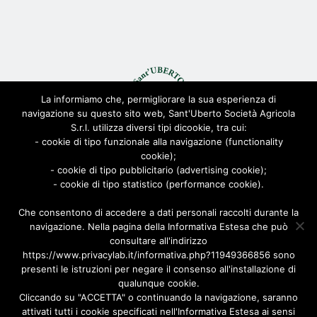
La informiamo che, permigliorare la sua esperienza di
navigazione su questo sito web, Sant'Uberto Società Agricola
S.r.l. utilizza diversi tipi dicookie, tra cui:
- cookie di tipo funzionale alla navigazione (functionality
© Sant'Uberto Società Agricola s.r.l. - All Rights Reserved CF:
cookie);
08155680963
- cookie di tipo pubblicitario (advertising cookie);
Viale Toscana 200, 21052 Busto Arsizio [VARESE]
- cookie di tipo statistico (performance cookie).
Via Biella 22/24, 20025 Legnano [MILANO]
Che consentono di accedere a dati personali raccolti durante la
Privacy Policy
|
Cookie Policy
| Powered by
AD-ADVANCED
navigazione. Nella pagina della Informativa Estesa che può
consultare all'indirizzo
https://www.privacylab.it/informativa.php?11949366856 sono
presenti le istruzioni per negare il consenso all'installazione di
qualunque cookie.
Cliccando su "ACCETTA" o continuando la navigazione, saranno
attivati tutti i cookie specificati nell'Informativa Estesa ai sensi