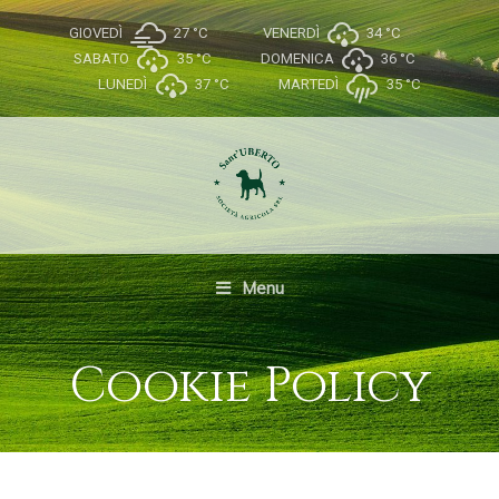
GIOVEDÌ
27 °
C
VENERDÌ
34 °
C
SABATO
35 °
C
DOMENICA
36 °
C
LUNEDÌ
37 °
C
MARTEDÌ
35 °
C
Menu
Cookie Policy