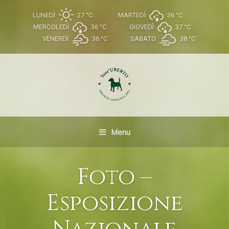
LUNEDÌ
27 °
C
MARTEDÌ
36 °
C
MERCOLEDÌ
36 °
C
GIOVEDÌ
37 °
C
VENERDÌ
36 °
C
SABATO
38 °
C
Menu
Foto –
Esposizione