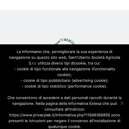
La informiamo che, permigliorare la sua esperienza di
navigazione su questo sito web, Sant'Uberto Società Agricola
S.r.l. utilizza diversi tipi dicookie, tra cui:
- cookie di tipo funzionale alla navigazione (functionality
© Sant'Uberto Società Agricola s.r.l. - All Rights Reserved CF:
cookie);
08155680963
- cookie di tipo pubblicitario (advertising cookie);
Viale Toscana 200, 21052 Busto Arsizio [VARESE]
- cookie di tipo statistico (performance cookie).
Via Biella 22/24, 20025 Legnano [MILANO]
Che consentono di accedere a dati personali raccolti durante la
Privacy Policy
|
Cookie Policy
| Powered by
AD-ADVANCED
navigazione. Nella pagina della Informativa Estesa che può
consultare all'indirizzo
https://www.privacylab.it/informativa.php?11949366856 sono
presenti le istruzioni per negare il consenso all'installazione di
qualunque cookie.