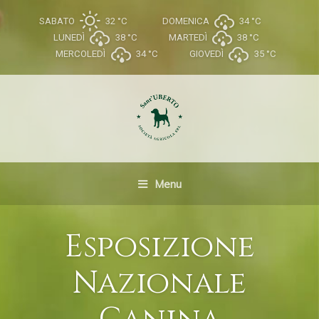
SABATO
32 °
C
DOMENICA
34 °
C
LUNEDÌ
38 °
C
MARTEDÌ
38 °
C
MERCOLEDÌ
34 °
C
GIOVEDÌ
35 °
C
Menu
Esposizione
Nazionale