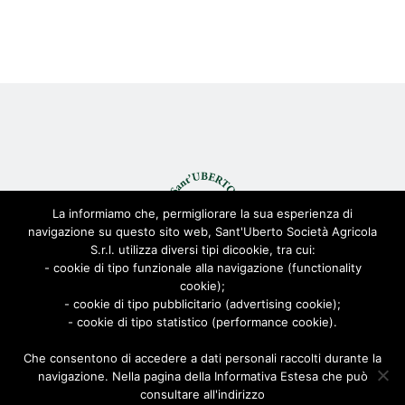
La informiamo che, permigliorare la sua esperienza di
navigazione su questo sito web, Sant'Uberto Società Agricola
S.r.l. utilizza diversi tipi dicookie, tra cui:
- cookie di tipo funzionale alla navigazione (functionality
cookie);
© Sant'Uberto Società Agricola s.r.l. - All Rights Reserved CF:
- cookie di tipo pubblicitario (advertising cookie);
08155680963
- cookie di tipo statistico (performance cookie).
Viale Toscana 200, 21052 Busto Arsizio [VARESE]
Via Biella 22/24, 20025 Legnano [MILANO]
Che consentono di accedere a dati personali raccolti durante la
navigazione. Nella pagina della Informativa Estesa che può
Privacy Policy
|
Cookie Policy
| Powered by
AD-ADVANCED
consultare all'indirizzo