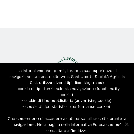
La informiamo che, permigliorare la sua esperienza di
navigazione su questo sito web, Sant'Uberto Società Agricola
S.r.l. utilizza diversi tipi dicookie, tra cui:
- cookie di tipo funzionale alla navigazione (functionality
cookie);
© Sant'Uberto Società Agricola s.r.l. - All Rights Reserved CF:
- cookie di tipo pubblicitario (advertising cookie);
08155680963
- cookie di tipo statistico (performance cookie).
Viale Toscana 200, 21052 Busto Arsizio [VARESE]
Via Biella 22/24, 20025 Legnano [MILANO]
Che consentono di accedere a dati personali raccolti durante la
navigazione. Nella pagina della Informativa Estesa che può
Privacy Policy
|
Cookie Policy
| Powered by
AD-ADVANCED
consultare all'indirizzo