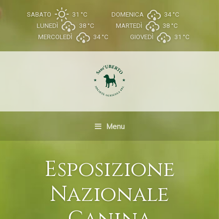
SABATO
31 °
C
DOMENICA
34 °
C
LUNEDÌ
38 °
C
MARTEDÌ
38 °
C
MERCOLEDÌ
34 °
C
GIOVEDÌ
31 °
C
Menu
Esposizione
Nazionale