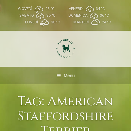
GIOVEDÌ
23 °
C
VENERDÌ
34 °
C
SABATO
35 °
C
DOMENICA
36 °
C
LUNEDÌ
38 °
C
MARTEDÌ
24 °
C
Menu
Tag:
American
Staffordshire