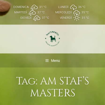
DOMENICA
31 °
C
LUNEDÌ
36 °
C
MARTEDÌ
37 °
C
MERCOLEDÌ
35 °
C
GIOVEDÌ
37 °
C
VENERDÌ
31 °
C
Menu
Tag:
AM STAF’S
MASTERS