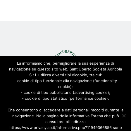
La informiamo che, permigliorare la sua esperienza di
navigazione su questo sito web, Sant'Uberto Società Agricola
S.r.l. utilizza diversi tipi dicookie, tra cui:
- cookie di tipo funzionale alla navigazione (functionality
cookie);
© Sant'Uberto Società Agricola s.r.l. - All Rights Reserved CF:
- cookie di tipo pubblicitario (advertising cookie);
08155680963
- cookie di tipo statistico (performance cookie).
Viale Toscana 200, 21052 Busto Arsizio [VARESE]
Via Biella 22/24, 20025 Legnano [MILANO]
Che consentono di accedere a dati personali raccolti durante la
navigazione. Nella pagina della Informativa Estesa che può
Privacy Policy
|
Cookie Policy
| Powered by
AD-ADVANCED
consultare all'indirizzo
https://www.privacylab.it/informativa.php?11949366856 sono