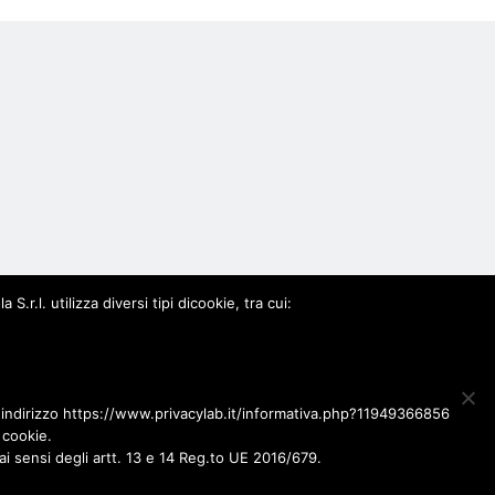
0963
.l. utilizza diversi tipi dicookie, tra cui:
l'indirizzo https://www.privacylab.it/informativa.php?11949366856
 cookie.
ai sensi degli artt. 13 e 14 Reg.to UE 2016/679.