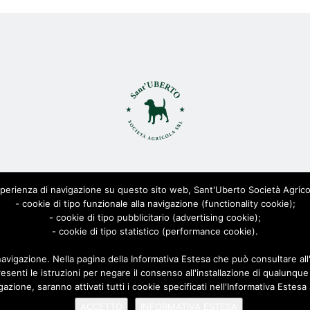
ant'Uberto Società Agricola s.r.l. - All Rights Reserved CF: 0815568
erienza di navigazione su questo sito web, Sant'Uberto Società Agricola S.r
Viale Toscana 200, 21052 Busto Arsizio [VARESE]
- cookie di tipo funzionale alla navigazione (functionality cookie);
Via Biella 22/24, 20025 Legnano [MILANO]
- cookie di tipo pubblicitario (advertising cookie);
Privacy Policy
- cookie di tipo statistico (performance cookie).
|
Cookie Policy
| Powered by
AD-ADVANCED
navigazione. Nella pagina della Informativa Estesa che può consultare al
esenti le istruzioni per negare il consenso all'installazione di qualunque
ione, saranno attivati tutti i cookie specificati nell'Informativa Estesa 
ACCETTO
INFORMATIVA ESTESA