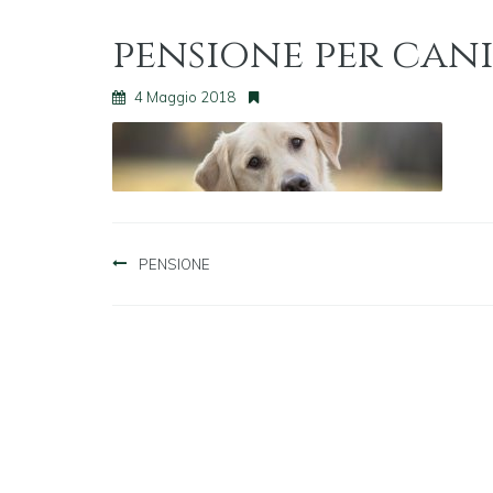
pensione per can
4 Maggio 2018
Navigazione
PENSIONE
articoli