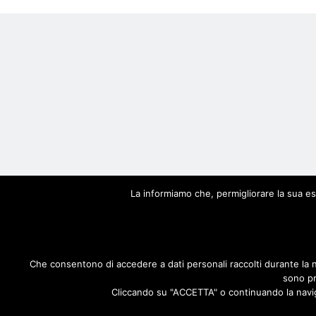
© S
La informiamo che, permigliorare la sua esp
Che consentono di accedere a dati personali raccolti durante la 
sono pr
Cliccando su "ACCETTA" o continuando la navigaz