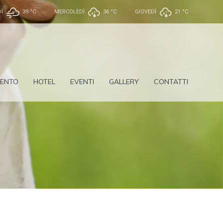
Ì
39 °
C
MERCOLEDÌ
36 °
C
GIOVEDÌ
21 °
C
ENTO
HOTEL
EVENTI
GALLERY
CONTATTI