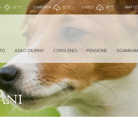
O
22 °
C
DOMENICA
32 °
C
LUNEDÌ
38 °
C
MARTED
TO
ASILO DIURNO
CORSI ENCI
PENSIONE
SGAMBAM
ani