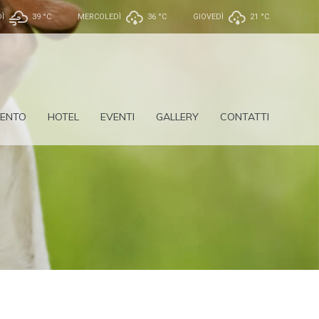
Ì
39 °
C
MERCOLEDÌ
36 °
C
GIOVEDÌ
21 °
C
ENTO
HOTEL
EVENTI
GALLERY
CONTATTI