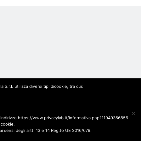
0963
.l. utilizza diversi tipi dicookie, tra cui:
l'indirizzo https://www.privacylab.it/informativa.php?11949366856
 cookie.
ai sensi degli artt. 13 e 14 Reg.to UE 2016/679.