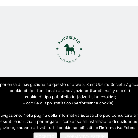
ant'Uberto Società Agricola s.r.l. - All Rights Reserved CF: 0815568
erienza di navigazione su questo sito web, Sant'Uberto Società Agricola S.r
Viale Toscana 200, 21052 Busto Arsizio [VARESE]
- cookie di tipo funzionale alla navigazione (functionality cookie);
Via Biella 22/24, 20025 Legnano [MILANO]
- cookie di tipo pubblicitario (advertising cookie);
Privacy Policy
- cookie di tipo statistico (performance cookie).
|
Cookie Policy
| Powered by
AD-ADVANCED
navigazione. Nella pagina della Informativa Estesa che può consultare al
esenti le istruzioni per negare il consenso all'installazione di qualunque
ione, saranno attivati tutti i cookie specificati nell'Informativa Estesa 
ACCETTO
INFORMATIVA ESTESA