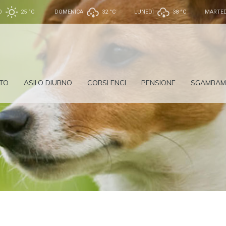
O
25 °
C
DOMENICA
32 °
C
LUNEDÌ
38 °
C
MARTED
TO
ASILO DIURNO
CORSI ENCI
PENSIONE
SGAMBAM