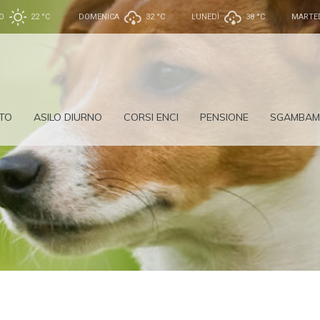
O
22 °
C
DOMENICA
32 °
C
LUNEDÌ
38 °
C
MARTE
TO
ASILO DIURNO
CORSI ENCI
PENSIONE
SGAMBAM