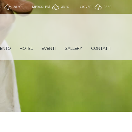
DÌ
38 °
C
MERCOLEDÌ
33 °
C
GIOVEDÌ
22 °
C
ENTO
HOTEL
EVENTI
GALLERY
CONTATTI