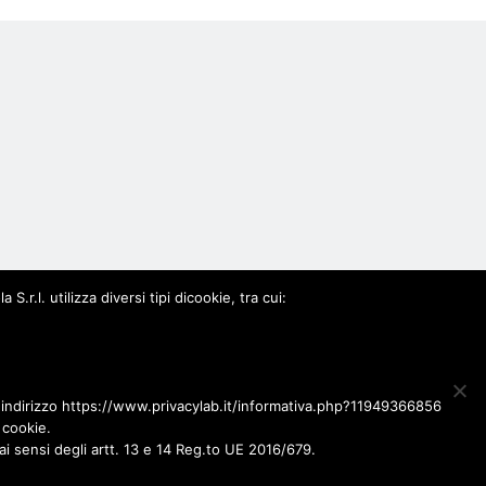
0963
.l. utilizza diversi tipi dicookie, tra cui:
l'indirizzo https://www.privacylab.it/informativa.php?11949366856
 cookie.
ai sensi degli artt. 13 e 14 Reg.to UE 2016/679.