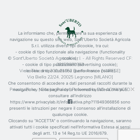
La informiamo che, permigliorare la sua esperienza di
navigazione su questo sito web, Sant'Uberto Società Agricola
S.r.l. utilizza diversi tipi dicookie, tra cui:
- cookie di tipo funzionale alla navigazione (functionality
© Sant'Uberto Società Agricola s.r.l. - All Rights Reserved CF:
cookie);
08155680963
- cookie di tipo pubblicitario (advertising cookie);
Viale Toscana 200, 21052 Busto Arsizio [VARESE]
- cookie di tipo statistico (performance cookie).
Via Biella 22/24, 20025 Legnano [MILANO]
Che consentono di accedere a dati personali raccolti durante la
Privacy Policy
|
Cookie Policy
| Powered by
AD-ADVANCED
navigazione. Nella pagina della Informativa Estesa che può
consultare all'indirizzo
https://www.privacylab.it/informativa.php?11949366856 sono
presenti le istruzioni per negare il consenso all'installazione di
qualunque cookie.
Cliccando su "ACCETTA" o continuando la navigazione, saranno
attivati tutti i cookie specificati nell'Informativa Estesa ai sensi
degli artt. 13 e 14 Reg.to UE 2016/679.