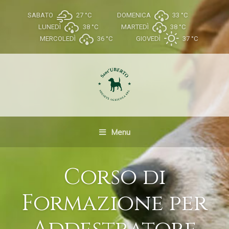
SABATO
27 °
C
DOMENICA
33 °
C
LUNEDÌ
38 °
C
MARTEDÌ
38 °
C
MERCOLEDÌ
36 °
C
GIOVEDÌ
37 °
C
Menu
Corso di
Formazione per