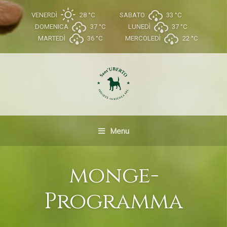
VENERDÌ
28 °
C
SABATO
33 °
C
DOMENICA
37 °
C
LUNEDÌ
37 °
C
MARTEDÌ
36 °
C
MERCOLEDÌ
22 °
C
Menu
monge-
Programma