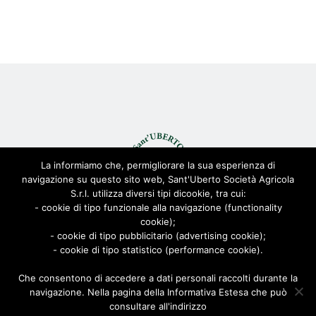
La informiamo che, permigliorare la sua esperienza di
navigazione su questo sito web, Sant'Uberto Società Agricola
S.r.l. utilizza diversi tipi dicookie, tra cui:
- cookie di tipo funzionale alla navigazione (functionality
cookie);
© Sant'Uberto Società Agricola s.r.l. - All Rights Reserved CF:
- cookie di tipo pubblicitario (advertising cookie);
08155680963
- cookie di tipo statistico (performance cookie).
Viale Toscana 200, 21052 Busto Arsizio [VARESE]
Via Biella 22/24, 20025 Legnano [MILANO]
Che consentono di accedere a dati personali raccolti durante la
navigazione. Nella pagina della Informativa Estesa che può
Privacy Policy
|
Cookie Policy
| Powered by
AD-ADVANCED
consultare all'indirizzo