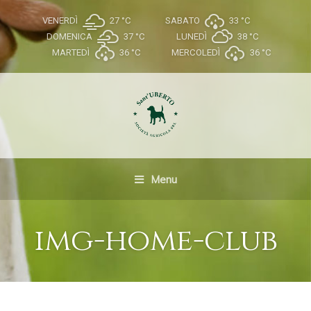
VENERDÌ
27 °
C
SABATO
33 °
C
DOMENICA
37 °
C
LUNEDÌ
38 °
C
MARTEDÌ
36 °
C
MERCOLEDÌ
36 °
C
Menu
img-home-club