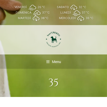
VENERDÌ
26 °
C
SABATO
32 °
C
DOMENICA
37 °
C
LUNEDÌ
37 °
C
MARTEDÌ
38 °
C
MERCOLEDÌ
33 °
C
Menu
35