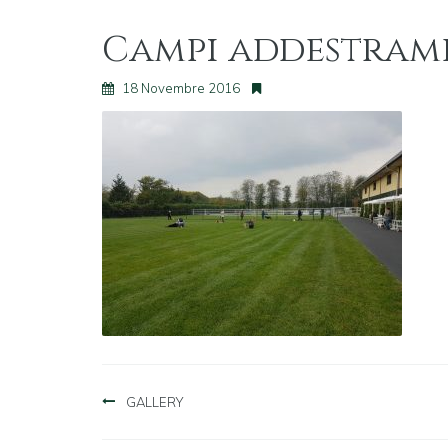
Campi addestram
18 Novembre 2016
Navigazione
GALLERY
articoli