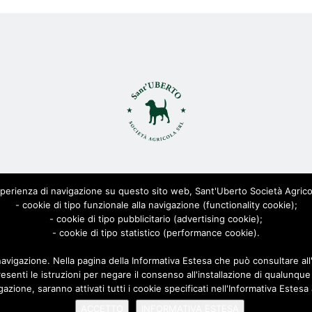
ant'Uberto Società Agricola s.r.l. - All Rights Reserved CF: 0815568
erienza di navigazione su questo sito web, Sant'Uberto Società Agricola S.r
Viale Toscana 200, 21052 Busto Arsizio [VARESE]
- cookie di tipo funzionale alla navigazione (functionality cookie);
Via Biella 22/24, 20025 Legnano [MILANO]
- cookie di tipo pubblicitario (advertising cookie);
Privacy Policy
- cookie di tipo statistico (performance cookie).
|
Cookie Policy
| Powered by
AD-ADVANCED
navigazione. Nella pagina della Informativa Estesa che può consultare al
esenti le istruzioni per negare il consenso all'installazione di qualunque
ione, saranno attivati tutti i cookie specificati nell'Informativa Estesa 
ACCETTO
INFORMATIVA ESTESA