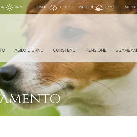
CA
34 °
C
LUNEDÌ
35 °
C
MARTEDÌ
37 °
C
MERCO
TO
ASILO DIURNO
CORSI ENCI
PENSIONE
SGAMBAM
ramento