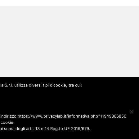
0963
.l. utilizza diversi tipi dicookie, tra cui:
l'indirizzo https://www.privacylab.it/informativa.php?11949366856
 cookie.
ai sensi degli artt. 13 e 14 Reg.to UE 2016/679.