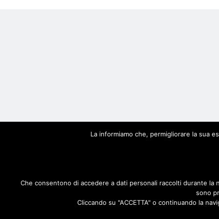
© S
La informiamo che, permigliorare la sua esp
Che consentono di accedere a dati personali raccolti durante la 
sono pr
Cliccando su "ACCETTA" o continuando la navigaz