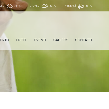
LEDÌ
35 °
C
GIOVEDÌ
37 °
C
VENERDÌ
36 °
C
ENTO
HOTEL
EVENTI
GALLERY
CONTATTI