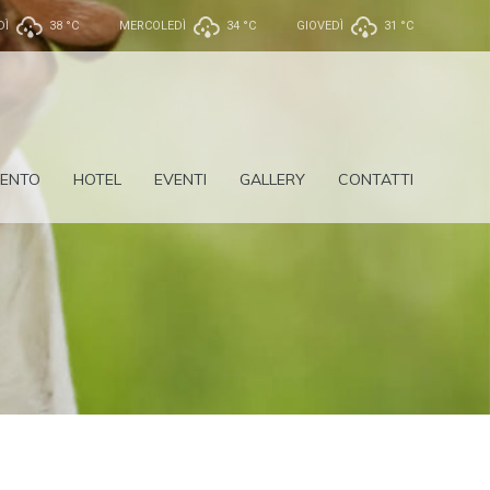
DÌ
38 °
C
MERCOLEDÌ
34 °
C
GIOVEDÌ
31 °
C
ENTO
HOTEL
EVENTI
GALLERY
CONTATTI