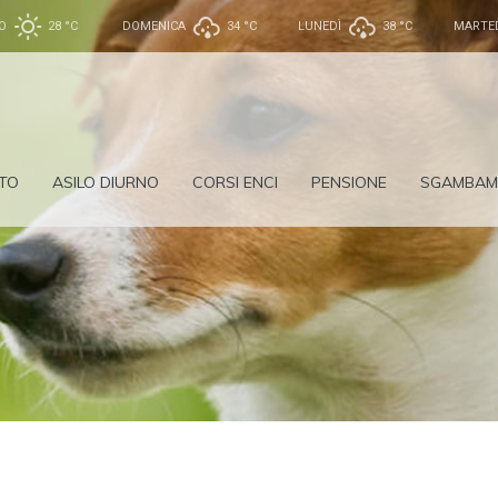
O
28 °
C
DOMENICA
34 °
C
LUNEDÌ
38 °
C
MARTE
TO
ASILO DIURNO
CORSI ENCI
PENSIONE
SGAMBAM