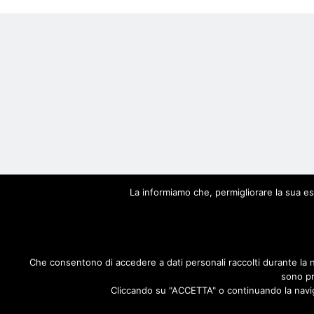
© S
La informiamo che, permigliorare la sua esp
Che consentono di accedere a dati personali raccolti durante la 
sono pr
Cliccando su "ACCETTA" o continuando la navigaz