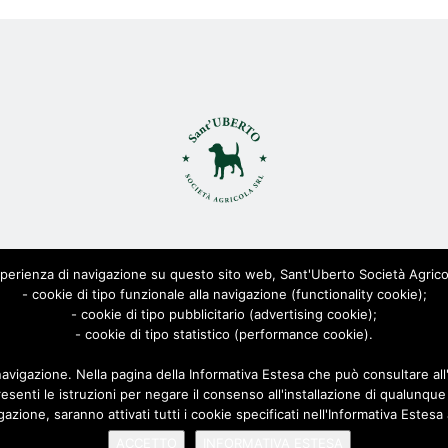
ant'Uberto Società Agricola s.r.l. - All Rights Reserved CF: 0815568
erienza di navigazione su questo sito web, Sant'Uberto Società Agricola S.r
Viale Toscana 200, 21052 Busto Arsizio [VARESE]
- cookie di tipo funzionale alla navigazione (functionality cookie);
Via Biella 22/24, 20025 Legnano [MILANO]
- cookie di tipo pubblicitario (advertising cookie);
Privacy Policy
- cookie di tipo statistico (performance cookie).
|
Cookie Policy
| Powered by
AD-ADVANCED
navigazione. Nella pagina della Informativa Estesa che può consultare al
esenti le istruzioni per negare il consenso all'installazione di qualunque
ione, saranno attivati tutti i cookie specificati nell'Informativa Estesa 
ACCETTO
INFORMATIVA ESTESA