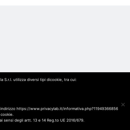
0963
.l. utilizza diversi tipi dicookie, tra cui:
l'indirizzo https://www.privacylab.it/informativa.php?11949366856
 cookie.
ai sensi degli artt. 13 e 14 Reg.to UE 2016/679.