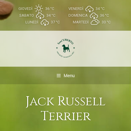
GIOVEDÌ
36 °
C
VENERDÌ
34 °
C
SABATO
34 °
C
DOMENICA
36 °
C
LUNEDÌ
37 °
C
MARTEDÌ
33 °
C
Menu
Jack Russell
Terrier