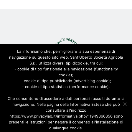
La informiamo che, permigliorare la sua esperienza di
navigazione su questo sito web, Sant'Uberto Società Agricola
S.r.l. utilizza diversi tipi dicookie, tra cui:
- cookie di tipo funzionale alla navigazione (functionality
cookie);
© Sant'Uberto Società Agricola s.r.l. - All Rights Reserved CF:
- cookie di tipo pubblicitario (advertising cookie);
08155680963
- cookie di tipo statistico (performance cookie).
Viale Toscana 200, 21052 Busto Arsizio [VARESE]
Via Biella 22/24, 20025 Legnano [MILANO]
Che consentono di accedere a dati personali raccolti durante la
navigazione. Nella pagina della Informativa Estesa che può
Privacy Policy
|
Cookie Policy
| Powered by
AD-ADVANCED
consultare all'indirizzo
https://www.privacylab.it/informativa.php?11949366856 sono
presenti le istruzioni per negare il consenso all'installazione di
qualunque cookie.