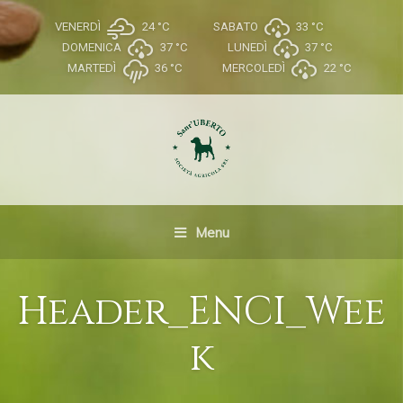
VENERDÌ
24 °
C
SABATO
33 °
C
DOMENICA
37 °
C
LUNEDÌ
37 °
C
MARTEDÌ
36 °
C
MERCOLEDÌ
22 °
C
Menu
Header_ENCI_Wee
k