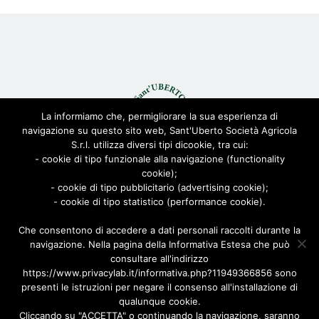
La informiamo che, permigliorare la sua esperienza di
navigazione su questo sito web, Sant'Uberto Società Agricola
S.r.l. utilizza diversi tipi dicookie, tra cui:
- cookie di tipo funzionale alla navigazione (functionality
cookie);
© Sant'Uberto Società Agricola s.r.l. - All Rights Reserved CF:
- cookie di tipo pubblicitario (advertising cookie);
08155680963
- cookie di tipo statistico (performance cookie).
Viale Toscana 200, 21052 Busto Arsizio [VARESE]
Via Biella 22/24, 20025 Legnano [MILANO]
Che consentono di accedere a dati personali raccolti durante la
navigazione. Nella pagina della Informativa Estesa che può
Privacy Policy
|
Cookie Policy
| Powered by
AD-ADVANCED
consultare all'indirizzo
https://www.privacylab.it/informativa.php?11949366856 sono
presenti le istruzioni per negare il consenso all'installazione di
qualunque cookie.
Cliccando su "ACCETTA" o continuando la navigazione, saranno