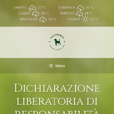
SABATO
27 °
C
DOMENICA
33 °
C
LUNEDÌ
38 °
C
MARTEDÌ
38 °
C
MERCOLEDÌ
36 °
C
GIOVEDÌ
37 °
C
Menu
Dichiarazione
liberatoria di