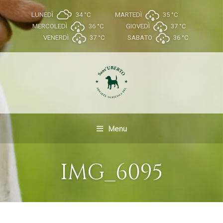
LUNEDÌ
34 °
C
MARTEDÌ
35 °
C
MERCOLEDÌ
36 °
C
GIOVEDÌ
37 °
C
VENERDÌ
37 °
C
SABATO
36 °
C
Menu
IMG_6095