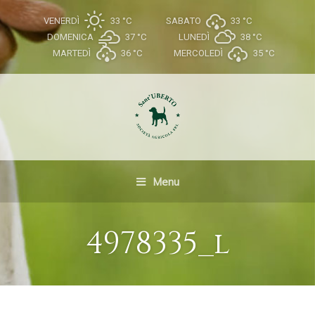
VENERDÌ
33 °
C
SABATO
33 °
C
DOMENICA
37 °
C
LUNEDÌ
38 °
C
MARTEDÌ
36 °
C
MERCOLEDÌ
35 °
C
Menu
4978335_l