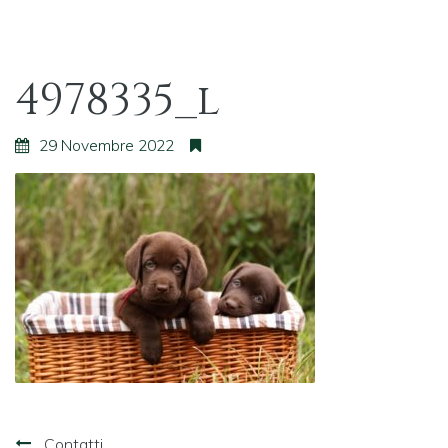
4978335_l
29 Novembre 2022
Navigazione
Contatti